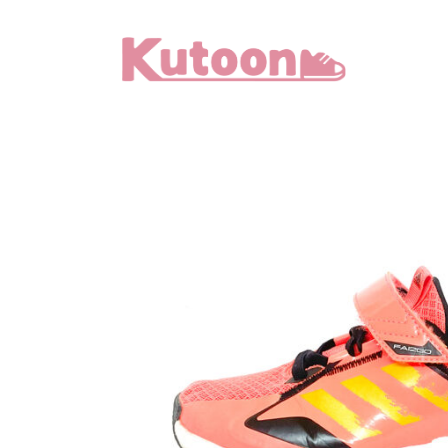
メ
イ
ン
コ
ン
テ
ン
ツ
へ
移
動