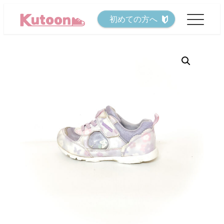
メ
初めての方へ
イ
ン
コ
ン
テ
ン
ツ
へ
移
動