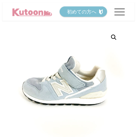
メ
初めての方へ
イ
ン
コ
ン
テ
ン
ツ
へ
移
動