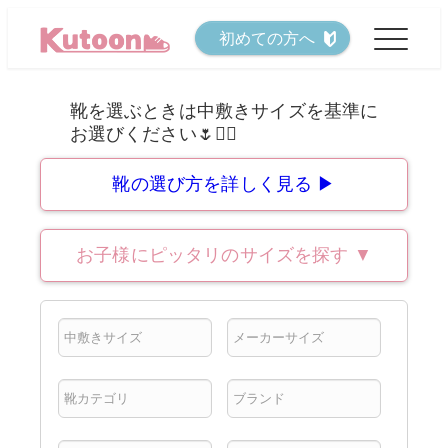
メ
初めての方へ
イ
ン
コ
ン
テ
靴の選び方を詳しく見る ▶
ン
ツ
お子様にピッタリのサイズを探す
▼
へ
移
動