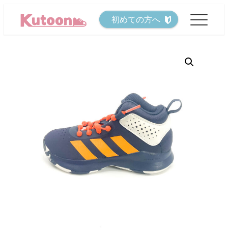
メ
初めての方へ
イ
ン
コ
ン
テ
ン
ツ
へ
移
動