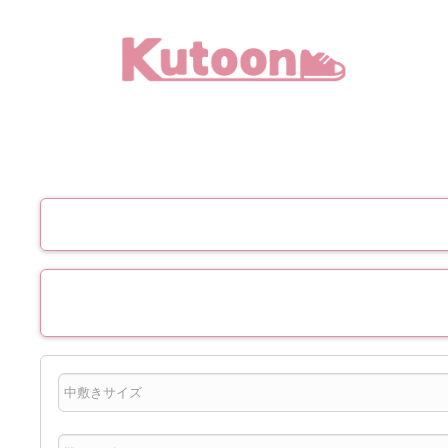
メ
イ
ン
コ
ン
テ
ン
ツ
へ
移
動