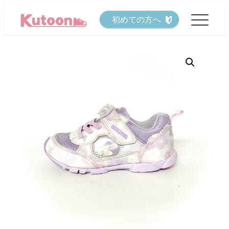
メ
初めての方へ
イ
ン
コ
ン
テ
ン
ツ
へ
移
動