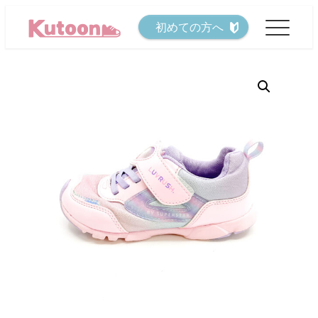
メ
初めての方へ
イ
ン
コ
ン
テ
ン
ツ
へ
移
動