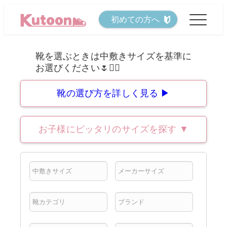
メ
初めての方へ
イ
ン
コ
ン
テ
靴の選び方を詳しく見る ▶
ン
ツ
お子様にピッタリのサイズを探す
▼
へ
移
動