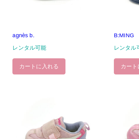
agnès b.
B:MING
レンタル可能
レンタル
カートに入れる
カート