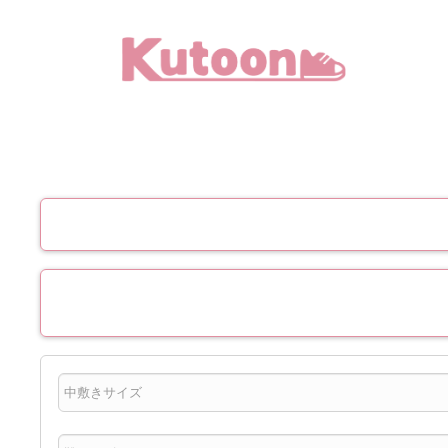
メ
イ
ン
コ
ン
テ
ン
ツ
へ
移
動