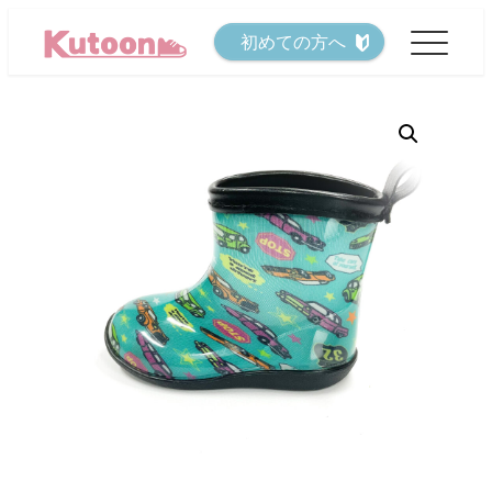
メ
初めての方へ
イ
ン
コ
ン
テ
ン
ツ
へ
移
動