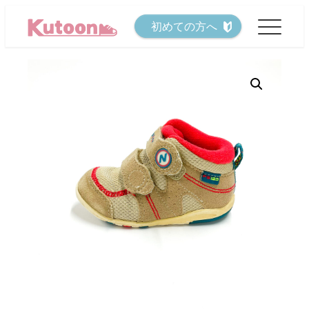
メ
初めての方へ
イ
ン
コ
ン
テ
ン
ツ
へ
移
動