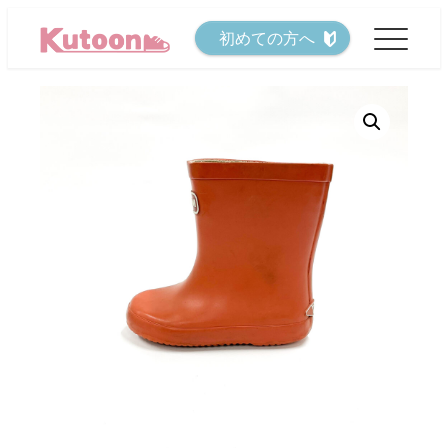
メ
初めての方へ
イ
ン
コ
ン
テ
ン
ツ
へ
移
動