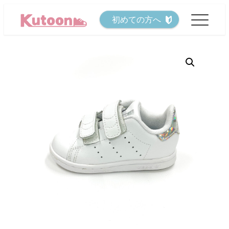
メ
初めての方へ
イ
ン
コ
ン
テ
ン
ツ
へ
移
動