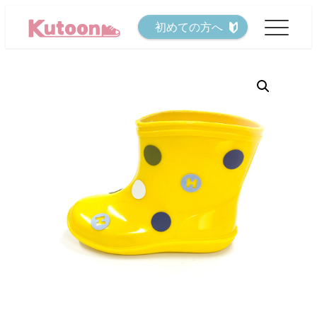
メ
初めての方へ
イ
ン
コ
ン
テ
ン
ツ
へ
移
動