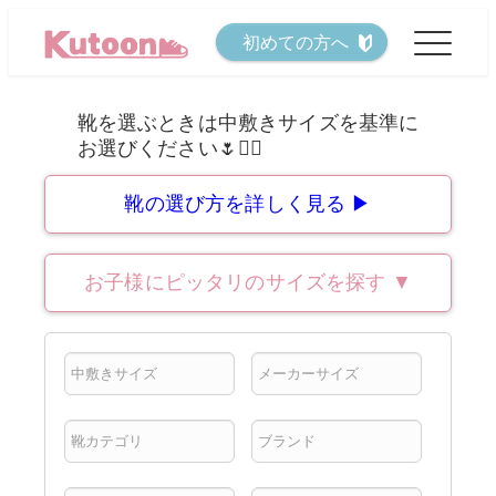
メ
初めての方へ
イ
ン
コ
ン
テ
靴の選び方を詳しく見る ▶
ン
ツ
お子様にピッタリのサイズを探す
▼
へ
移
動