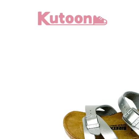
メ
イ
ン
コ
ン
テ
ン
ツ
へ
移
動