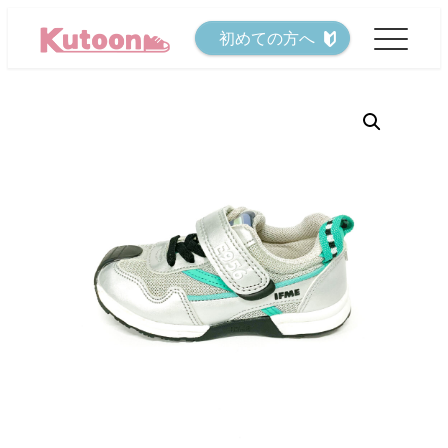
メ
初めての方へ
イ
ン
コ
ン
テ
ン
ツ
へ
移
動