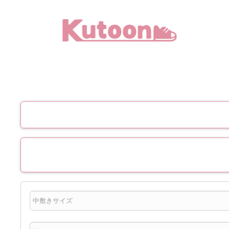
メ
イ
ン
コ
ン
テ
ン
ツ
へ
移
動