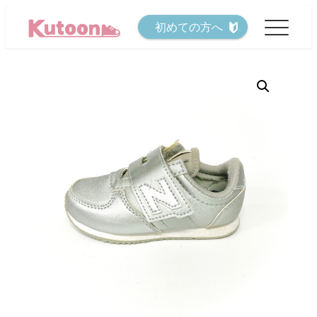
メ
初めての方へ
イ
ン
コ
ン
テ
ン
ツ
へ
移
動