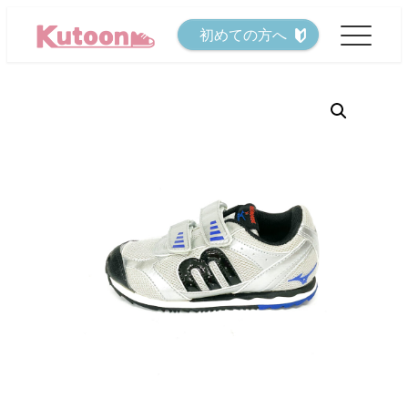
メ
初めての方へ
イ
ン
コ
ン
テ
ン
ツ
へ
移
動