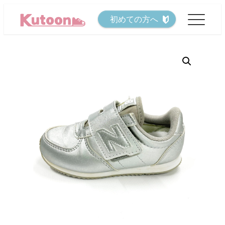
メ
初めての方へ
イ
ン
コ
ン
テ
ン
ツ
へ
移
動