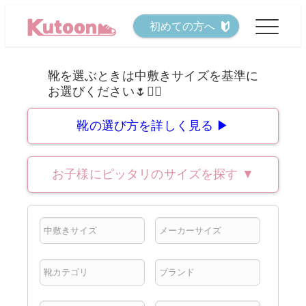
メ
初めての方へ
イ
ン
コ
ン
テ
靴の選び方を詳しく見る ▶
ン
ツ
お子様にピッタリのサイズを探す
▼
へ
移
動