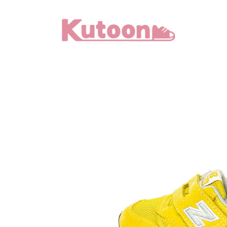
メ
イ
ン
コ
ン
テ
ン
ツ
へ
移
動