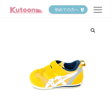
メ
初めての方へ
イ
ン
コ
ン
テ
ン
ツ
へ
移
動