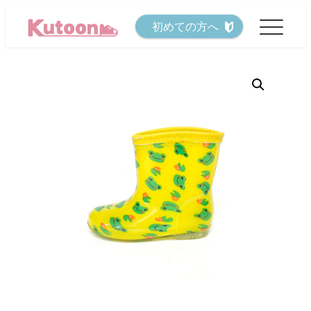
メ
初めての方へ
イ
ン
コ
ン
テ
ン
ツ
へ
移
動