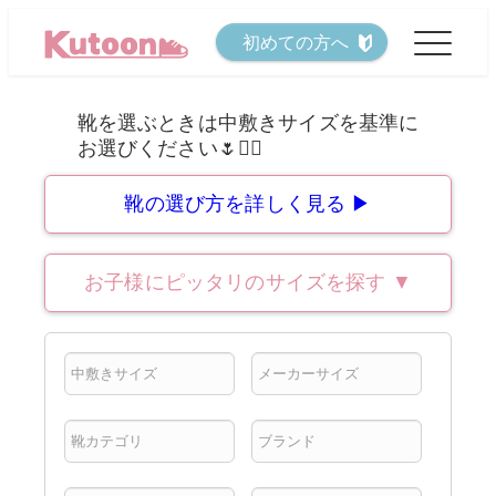
メ
初めての方へ
イ
ン
コ
ン
テ
靴の選び方を詳しく見る ▶
ン
ツ
お子様にピッタリのサイズを探す
▼
へ
移
動