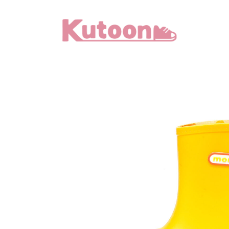
メ
イ
ン
コ
ン
テ
ン
ツ
へ
移
動