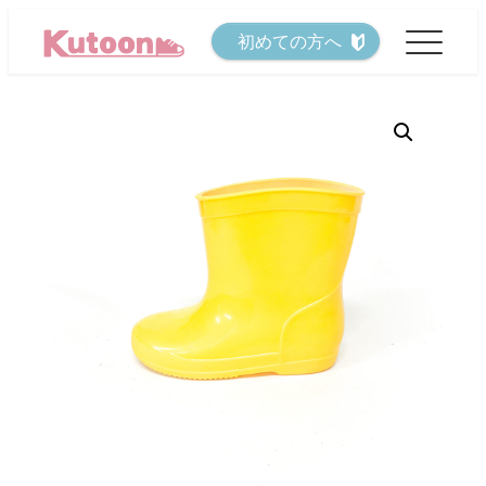
メ
初めての方へ
イ
ン
コ
ン
テ
ン
ツ
へ
移
動