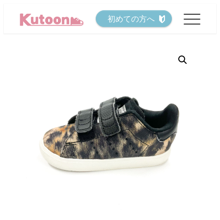
メ
初めての方へ
イ
ン
コ
ン
テ
ン
ツ
へ
移
動