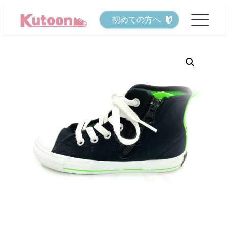
メ
初めての方へ
イ
ン
コ
ン
テ
ン
ツ
へ
移
動