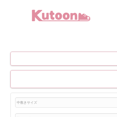
メ
イ
ン
コ
ン
テ
ン
ツ
へ
移
動