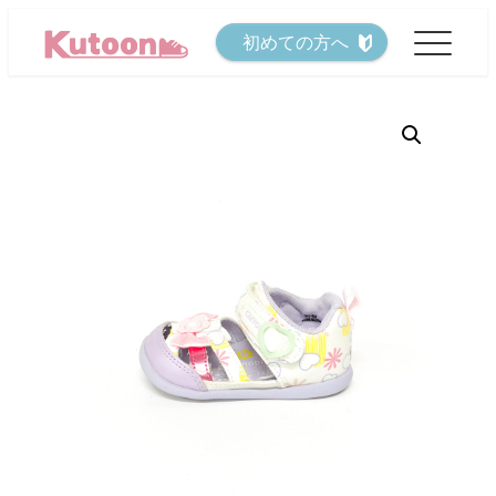
メ
初めての方へ
イ
ン
コ
ン
テ
ン
ツ
へ
移
動