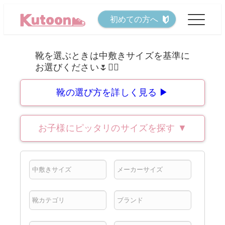
メ
初めての方へ
イ
ン
コ
ン
テ
靴の選び方を詳しく見る ▶
ン
ツ
お子様にピッタリのサイズを探す
▼
へ
移
動