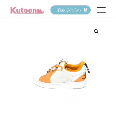
メ
初めての方へ
イ
ン
コ
ン
テ
ン
ツ
へ
移
動