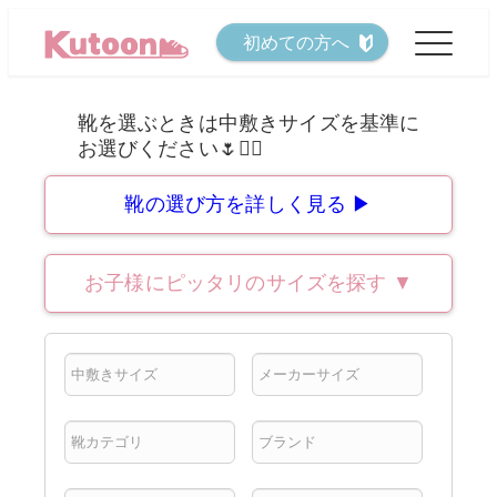
メ
初めての方へ
イ
ン
コ
ン
テ
靴の選び方を詳しく見る ▶
ン
ツ
お子様にピッタリのサイズを探す
▼
へ
移
動