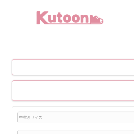
メ
イ
ン
コ
ン
テ
ン
ツ
へ
移
動