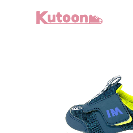
メ
イ
ン
コ
ン
テ
ン
ツ
へ
移
動