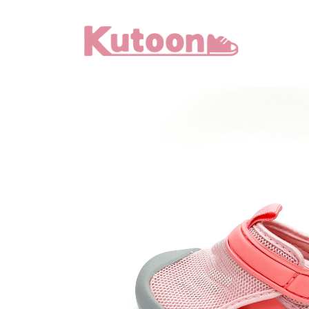
メ
イ
ン
コ
ン
テ
ン
ツ
へ
移
動