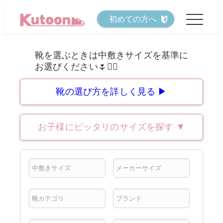
メ
初めての方へ
イ
ン
コ
ン
テ
靴の選び方を詳しく見る ▶
ン
ツ
お子様にピッタリのサイズを探す
▼
へ
移
動