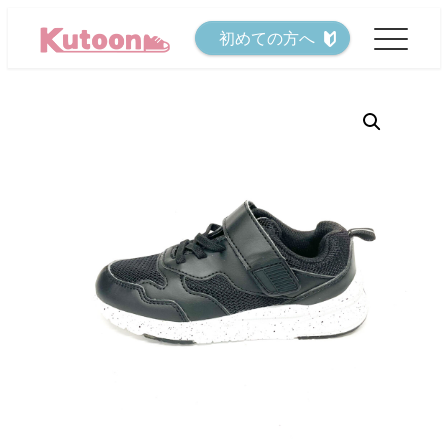
メ
初めての方へ
イ
ン
コ
ン
テ
ン
ツ
へ
移
動