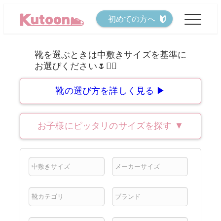
メ
初めての方へ
イ
ン
コ
ン
テ
靴の選び方を詳しく見る ▶
ン
ツ
お子様にピッタリのサイズを探す
▼
へ
移
動