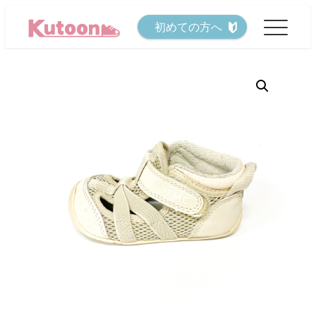
メ
初めての方へ
イ
ン
コ
ン
テ
ン
ツ
へ
移
動