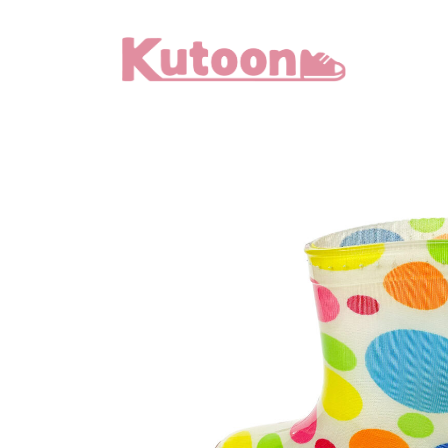
メ
イ
ン
コ
ン
テ
ン
ツ
へ
移
動