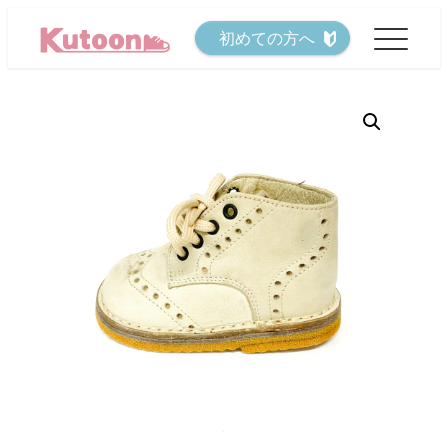
メ
初めての方へ
イ
ン
コ
ン
テ
ン
ツ
へ
移
動