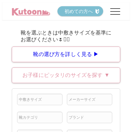
メ
初めての方へ
イ
ン
コ
ン
テ
靴の選び方を詳しく見る ▶
ン
ツ
お子様にピッタリのサイズを探す
▼
へ
移
動