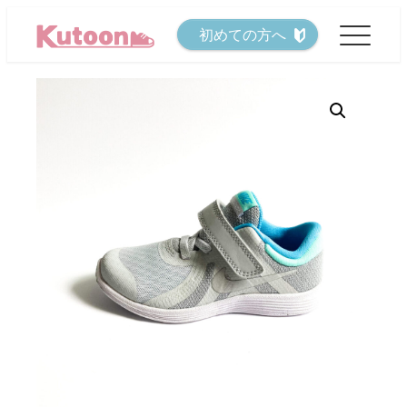
メ
初めての方へ
イ
ン
コ
ン
テ
ン
ツ
へ
移
動