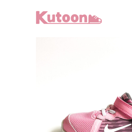
メ
イ
ン
コ
ン
テ
ン
ツ
へ
移
動