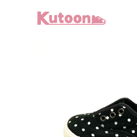
メ
イ
ン
コ
ン
テ
ン
ツ
へ
移
動