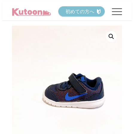
メ
初めての方へ
イ
ン
コ
ン
テ
ン
ツ
へ
移
動